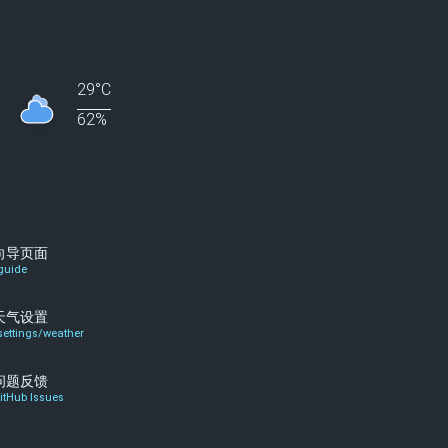
29°C
62%
向导页面
guide
天气设置
settings/weather
问题反馈
itHub Issues